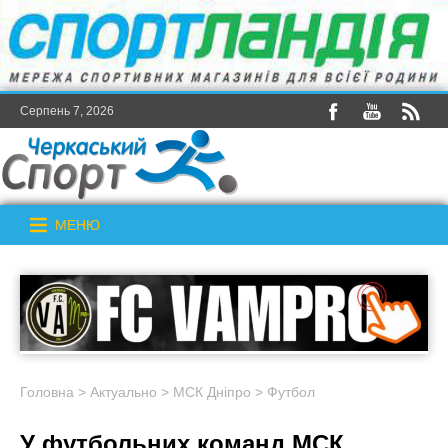
Серпень 7, 2026
МЕНЮ
Головна
>
Актуально
>
МСК Дніпро
>
Футбол
У футбольних команд МСК