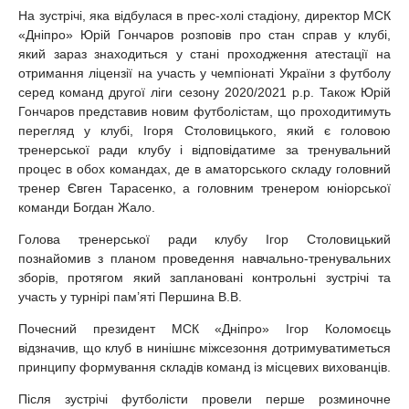
На зустрічі, яка відбулася в прес-холі стадіону, директор МСК
«Дніпро» Юрій Гончаров розповів про стан справ у клубі,
який зараз знаходиться у стані проходження атестації на
отримання ліцензії на участь у чемпіонаті України з футболу
серед команд другої ліги сезону 2020/2021 р.р. Також Юрій
Гончаров представив новим футболістам, що проходитимуть
перегляд у клубі, Ігоря Столовицького, який є головою
тренерської ради клубу і відповідатиме за тренувальний
процес в обох командах, де в аматорського складу головний
тренер Євген Тарасенко, а головним тренером юніорської
команди Богдан Жало.
Голова тренерської ради клубу Ігор Столовицький
познайомив з планом проведення навчально-тренувальних
зборів, протягом який заплановані контрольні зустрічі та
участь у турнірі пам’яті Першина В.В.
Почесний президент МСК «Дніпро» Ігор Коломоєць
відзначив, що клуб в нинішнє міжсезоння дотримуватиметься
принципу формування складів команд із місцевих вихованців.
Після зустрічі футболісти провели перше розминочне