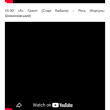
15:00 «А» Граніт (Старі Бабани) – Рось (Корсунь-
Шевченківський)