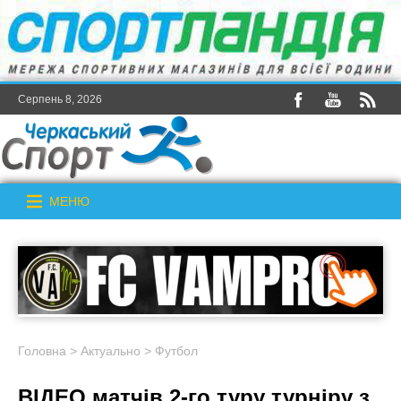
Серпень 8, 2026
МЕНЮ
Головна
>
Актуально
>
Футбол
ВІДЕО матчів 2-го туру турніру з