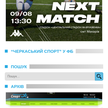
“ЧЕРКАСЬКИЙ СПОРТ” У ФБ
ПОШУК
АРХІВ