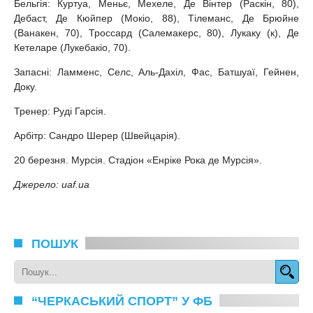
Бельгія: Куртуа, Меньє, Мехеле, Де Вінтер (Раскін, 80),
Дебаст, Де Кюйпер (Мокіо, 88), Тілеманс, Де Брюйне
(Ванакен, 70), Троссард (Салемакерс, 80), Лукаку (к), Де
Кетеларе (Лукебакіо, 70).
Запасні: Ламменс, Селс, Аль-Дахіл, Фас, Батшуаї, Гейнен,
Доку.
Тренер: Руді Гарсія.
Арбітр: Сандро Шерер (Швейцарія).
20 березня. Мурсія. Стадіон «Енріке Рока де Мурсія».
Джерело: uaf.ua
ПОШУК
“ЧЕРКАСЬКИЙ СПОРТ” У ФБ