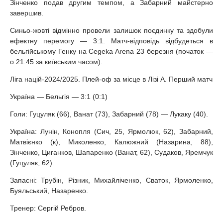
Зінченко подав другим темпом, а Забарний майстерно
завершив.
Синьо-жовті відмінно провели залишок поєдинку та здобули
ефектну перемогу — 3:1. Матч-відповідь відбудеться в
бельгійському Генку на Cegeka Arena 23 березня (початок —
о 21:45 за київським часом).
Ліга націй-2024/2025. Плей-оф за місце в Лізі А. Перший матч
Україна — Бельгія — 3:1 (0:1)
Голи: Гуцуляк (66), Ванат (73), Забарний (78) — Лукаку (40).
Україна: Лунін, Конопля (Сич, 25, Ярмолюк, 62), Забарний,
Матвієнко (к), Миколенко, Калюжний (Назарина, 88),
Зінченко, Циганков, Шапаренко (Ванат, 62), Судаков, Яремчук
(Гуцуляк, 62).
Запасні: Трубін, Різник, Михайліченко, Сваток, Ярмоленко,
Буяльський, Назаренко.
Тренер: Сергій Ребров.