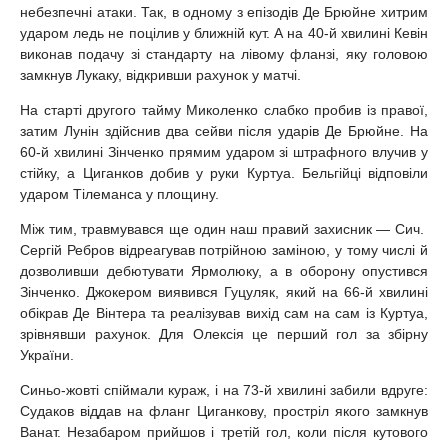
небезпечні атаки. Так, в одному з епізодів Де Брюйне хитрим
ударом ледь не поцілив у ближній кут. А на 40-й хвилині Кевін
виконав подачу зі стандарту на лівому фланзі, яку головою
замкнув Лукаку, відкривши рахунок у матчі.
На старті другого тайму Миколенко слабко пробив із правої,
затим Лунін здійснив два сейви після ударів Де Брюйне. На
60-й хвилині Зінченко прямим ударом зі штрафного влучив у
стійку, а Циганков добив у руки Куртуа. Бельгійці відповіли
ударом Тілеманса у площину.
Між тим, травмувався ще один наш правий захисник — Сич.
Сергій Ребров відреагував потрійною заміною, у тому числі й
дозволивши дебютувати Ярмолюку, а в оборону опустився
Зінченко. Джокером виявився Гуцуляк, який на 66-й хвилині
обікрав Де Вінтера та реалізував вихід сам на сам із Куртуа,
зрівнявши рахунок. Для Олексія це перший гол за збірну
України.
Синьо-жовті спіймали кураж, і на 73-й хвилині забили вдруге:
Судаков віддав на фланг Циганкову, простріл якого замкнув
Ванат. Незабаром прийшов і третій гол, коли після кутового