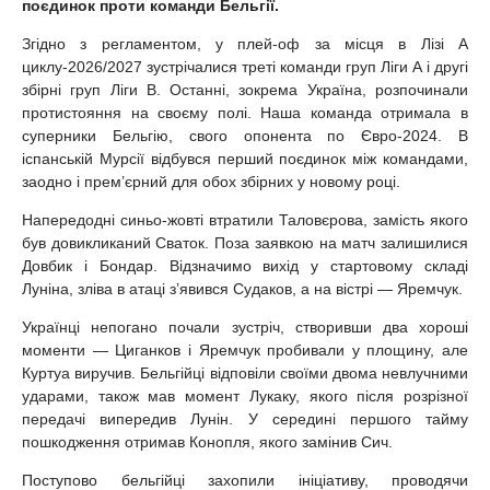
поєдинок проти команди Бельгії.
Згідно з регламентом, у плей-оф за місця в Лізі А
циклу-2026/2027 зустрічалися треті команди груп Ліги А і другі
збірні груп Ліги В. Останні, зокрема Україна, розпочинали
протистояння на своєму полі. Наша команда отримала в
суперники Бельгію, свого опонента по Євро-2024. В
іспанській Мурсії відбувся перший поєдинок між командами,
заодно і прем’єрний для обох збірних у новому році.
Напередодні синьо-жовті втратили Таловєрова, замість якого
був довикликаний Сваток. Поза заявкою на матч залишилися
Довбик і Бондар. Відзначимо вихід у стартовому складі
Луніна, зліва в атаці з’явився Судаков, а на вістрі — Яремчук.
Українці непогано почали зустріч, створивши два хороші
моменти — Циганков і Яремчук пробивали у площину, але
Куртуа виручив. Бельгійці відповіли своїми двома невлучними
ударами, також мав момент Лукаку, якого після розрізної
передачі випередив Лунін. У середині першого тайму
пошкодження отримав Конопля, якого замінив Сич.
Поступово бельгійці захопили ініціативу, проводячи