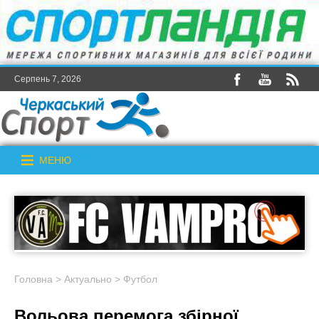
Серпень 7, 2026
МЕНЮ
Головна
>
Актуально
>
Футбол
Вольова перемога збірної