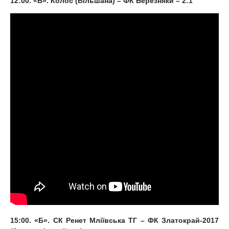
12:00. «Б». Колос (Вільшана) – ФК Березняки – 2:1
15:00. «Б». СК Ренет Мліївська ТГ – ФК Златокрай-2017