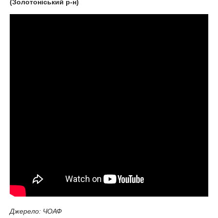
(Золотоніський р-н)
Джерело: ЧОАФ