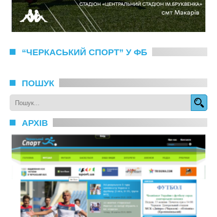
“ЧЕРКАСЬКИЙ СПОРТ” У ФБ
ПОШУК
АРХІВ