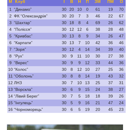
М
Клуб
І
В
Н
П
ЗМ
ПМ
О
1
“Динамо”
30
20
10
0
61
19
70
2
ФК “Олександрія”
30
20
7
3
46
22
67
3
“Шахтар”
30
18
8
4
69
26
62
4
“Полісся”
30
12
12
6
38
28
48
5
“Кривбас”
30
13
8
9
34
26
47
6
“Карпати”
30
13
7
10
42
36
46
7
“Зоря”
30
12
4
14
34
39
40
8
“Рух”
30
9
11
10
30
27
38
9
“Верес”
30
9
9
12
33
44
36
10
“Колос”
30
8
12
10
27
25
36
11
“Оболонь”
30
8
8
14
19
43
32
12
ЛНЗ
30
7
10
13
25
37
31
13
“Ворскла”
30
6
9
15
24
38
27
14
“Лівий Берег”
30
7
5
18
18
39
26
15
“Інгулець”
30
5
9
16
21
47
24
16
“Чорноморець”
30
6
5
19
20
45
23