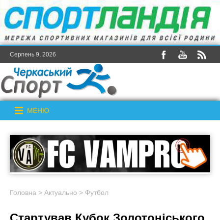
Серпень 9, 2026
МЕНЮ
Головна
>
Актуально
>
Футбол
Стартував Кубок Золотоніського