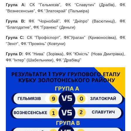
Група А:
СК “Гельмязів”, ФК “Славутич” (Драбів), ФК
“Вознесенське”, ФК “Златокрай” (Пальміра)
Група В:
ФК “Чорнобай”, ФК “Дніпро” (Васютинці), ФК
“Благодатне”, ФК “Гранекс” (Деньги)
Група С:
СК “Профіспорт”, ФК”Ураган” (Кривоносівка), ФК
“Зеніт”, ФК “Промінь” (Ковтуни)
Група D:
ФК “Нива” (Зорівка), ФК “Юність” (Нова Дмитрівка),
ФК “Інтер” (Шабельники), ФК “Драбівці”