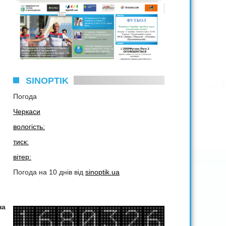
SINOPTIK
Погода
Черкаси
вологість:
тиск:
вітер:
Погода на 10 днів від
sinoptik.ua
на