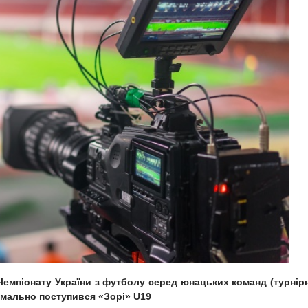
у Чемпіонату України з футболу серед юнацьких команд (турнір
iмально поступився «Зорі» U19