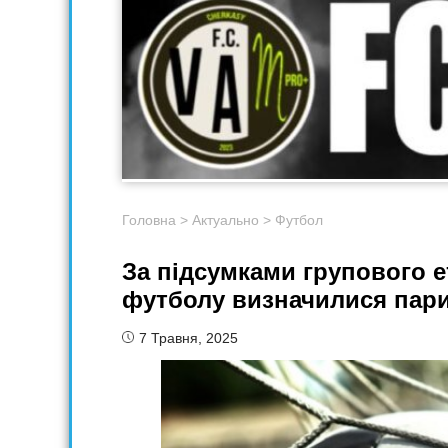
Головна
>
Актуально
>
Футбол
За підсумками групового е
футболу визначилися пари
7 Травня, 2025