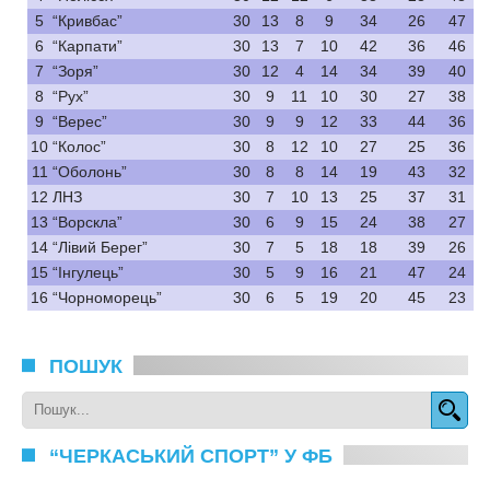
5
“Кривбас”
30
13
8
9
34
26
47
6
“Карпати”
30
13
7
10
42
36
46
7
“Зоря”
30
12
4
14
34
39
40
8
“Рух”
30
9
11
10
30
27
38
9
“Верес”
30
9
9
12
33
44
36
10
“Колос”
30
8
12
10
27
25
36
11
“Оболонь”
30
8
8
14
19
43
32
12
ЛНЗ
30
7
10
13
25
37
31
13
“Ворскла”
30
6
9
15
24
38
27
14
“Лівий Берег”
30
7
5
18
18
39
26
15
“Інгулець”
30
5
9
16
21
47
24
16
“Чорноморець”
30
6
5
19
20
45
23
ПОШУК
“ЧЕРКАСЬКИЙ СПОРТ” У ФБ