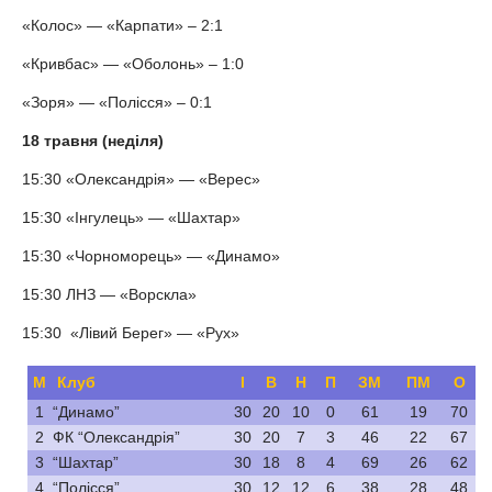
«Колос» — «Карпати» – 2:1
«Кривбас» — «Оболонь» – 1:0
«Зоря» — «Полісся» – 0:1
18 травня (неділя)
15:30 «Олександрія» — «Верес»
15:30 «Інгулець» — «Шахтар»
15:30 «Чорноморець» — «Динамо»
15:30 ЛНЗ — «Ворскла»
15:30 «Лівий Берег» — «Рух»
М
Клуб
І
В
Н
П
ЗМ
ПМ
О
1
“Динамо”
30
20
10
0
61
19
70
2
ФК “Олександрія”
30
20
7
3
46
22
67
3
“Шахтар”
30
18
8
4
69
26
62
4
“Полісся”
30
12
12
6
38
28
48