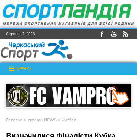
Серпень 7, 2026
МЕНЮ
Головна
>
Україна NEWS
>
Футбол
Визначилися фіналісти Кубка