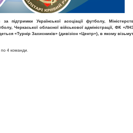
за підтримки Української асоціації футболу, Міністерст
тболу, Черкаської обласної військової адміністрації, ФК «ЛН
еться «Турнір Захисників» (дивізіон «Центр»), в якому візьму
 по 4 команди.