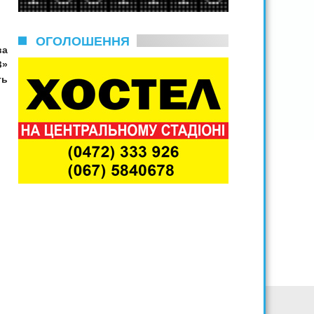
ОГОЛОШЕННЯ
ва
З»
ть