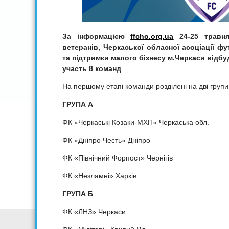
За інформацією
ffcho.org.ua
24-25 травня 
ветеранів, Черкаської обласної асоціації фу
та підтримки малого бізнесу м.Черкаси відбуд
участь 8 команд
На першому етапі команди розділені на дві групи
ГРУПА А
ФК «Черкаські Козаки-МХП» Черкаська обл.
ФК «Дніпро Честь» Дніпро
ФК «Північний Форпост» Чернігів
ФК «Незламні» Харків
ГРУПА Б
ФК «ЛНЗ» Черкаси