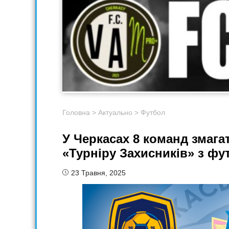
Головна
>
Актуально
>
Футбол
У Черкасах 8 команд змага
«Турніру Захисників» з фу
23 Травня, 2025