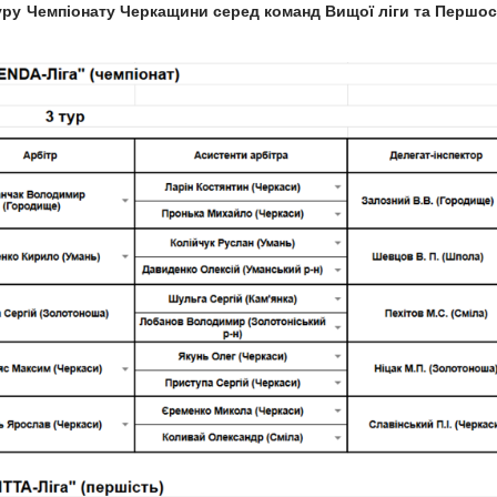
уру Чемпіонату Черкащини серед команд Вищої ліги та Першос