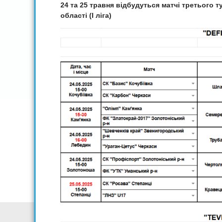
24
та
25
травня відбудуться матчі третього т
області (I ліга)