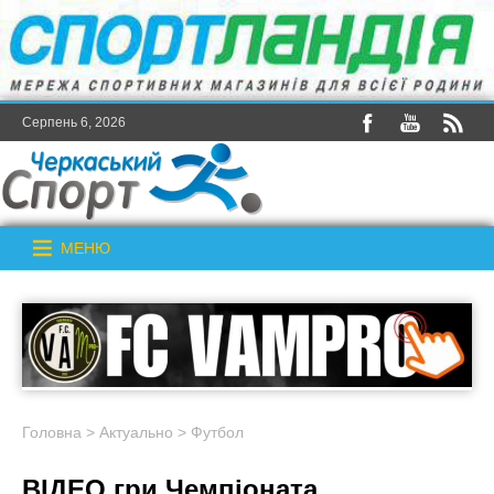
Серпень 6, 2026
МЕНЮ
Головна
>
Актуально
>
Футбол
ВІДЕО гри Чемпіоната