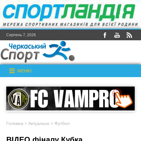
Серпень 7, 2026
МЕНЮ
Головна
>
Актуально
>
Футбол
ВІДЕО фіналу Кубка