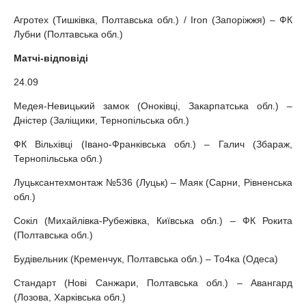
Агротех (Тишківка, Полтавська обл.) / Iron (Запоріжжя) – ФК
Лубни (Полтавська обл.)
Матчі-відповіді
24.09
Медея-Невицький замок (Оноківці, Закарпатська обл.) –
Дністер (Заліщики, Тернопільська обл.)
ФК Вільхівці (Івано-Франківська обл.) – Галич (Збараж,
Тернопільська обл.)
Луцьксантехмонтаж №536 (Луцьк) – Маяк (Сарни, Рівненська
обл.)
Сокіл (Михайлівка-Рубежівка, Київська обл.) – ФК Рокита
(Полтавська обл.)
Будівельник (Кременчук, Полтавська обл.) – То4ка (Одеса)
Стандарт (Нові Санжари, Полтавська обл.) – Авангард
(Лозова, Харківська обл.)