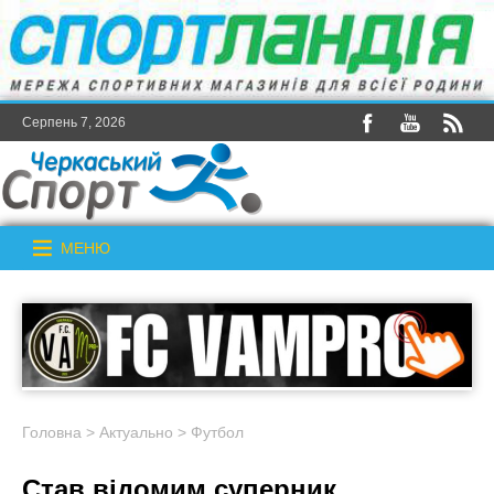
Серпень 7, 2026
МЕНЮ
Головна
>
Актуально
>
Футбол
Став відомим суперник