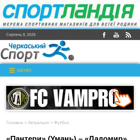
Серпень 9, 2026
МЕНЮ
Головна
>
Актуально
>
Футбол
«Пантери» (Умань) – «Ладомир»