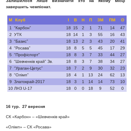
Залишилося лише визначити хто на якому місці
завершить чемпіонат.
М
Клуб
І
В
Н
П
ЗМ
ПМ
О
1
“Карбон”
18
15
2
1
71
14
47
2
УТК
18
14
1
3
55
16
43
3
“Базис”
18
13
2
3
43
20
41
4
“Росава”
18
8
5
5
45
17
29
5
“Профіспорт”
18
8
3
7
33
44
27
6
“Шевченків край” Зв.
18
8
3
7
38
34
27
7
“Ураган-Цетус”
18
7
2
9
30
32
23
8
“Олімп”
18
4
1
13
24
62
13
9
Златокрай-2017
18
3
1
14
14
73
10
10
ЛНЗ U-17
18
0
0
18
9
52
0
16 тур.
27 вересня
СК «Карбон» – «Шевченків край»
«Олімп» – СК «Росава»