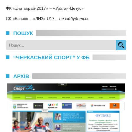
ФК «Златокрай-2017» – «Ураган-Цетус»
СК «Базис» – «ЛНЗ» U17 –
не відбудеться
ПОШУК
“ЧЕРКАСЬКИЙ СПОРТ” У ФБ
АРХІВ