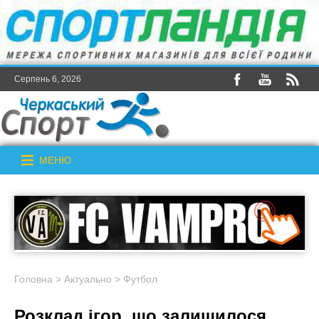
Серпень 6, 2026
МЕНЮ
Головна
>
Актуально
>
Футбол
Розклад ігор, що залишилося