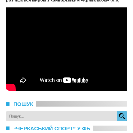
розійшовся миром з криворізьким «Кривбасом» (0:0)
ПОШУК
“ЧЕРКАСЬКИЙ СПОРТ” У ФБ