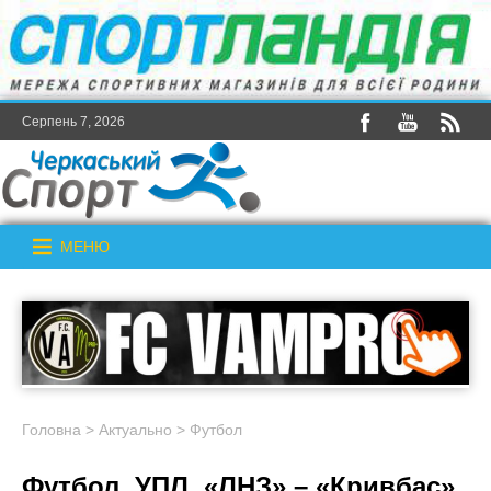
Серпень 7, 2026
МЕНЮ
Головна
>
Актуально
>
Футбол
Футбол. УПЛ. «ЛНЗ» – «Кривбас».