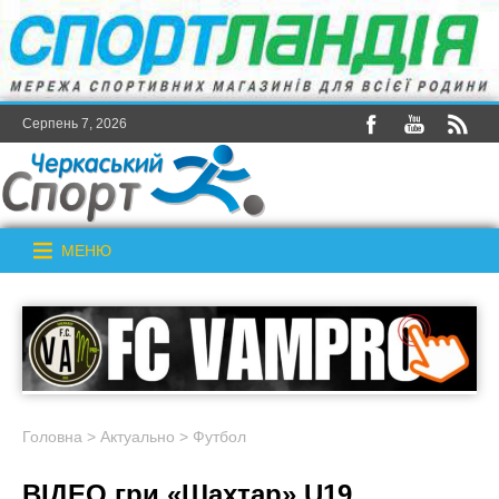
Серпень 7, 2026
МЕНЮ
Головна
>
Актуально
>
Футбол
ВІДЕО гри «Шахтар» U19