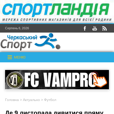
Серпень 6, 2026
МЕНЮ
Головна
>
Актуально
>
Футбол
Де 9 листопада дивитися пряму