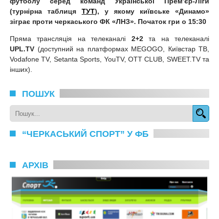
футболу серед команд Української Прем
’
єр-Ліги
(турнірна таблиця
ТУТ
), у якому київське «Динамо»
зіграє проти черкаського ФК «ЛНЗ». Початок гри о 15:30
Пряма трансляція на телеканалі
2+2
та на телеканалі
UPL.TV
(доступний на платформах MEGOGO, Київстар ТВ,
Vodafone TV, Setanta Sports, YouTV, OTT CLUB, SWEET.TV та
інших).
ПОШУК
“ЧЕРКАСЬКИЙ СПОРТ” У ФБ
АРХІВ