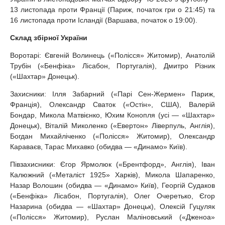
13 листопада проти Франції (Париж, початок гри о 21:45) та
16 листопада проти Ісландії (Варшава, початок о 19:00).
Склад збірної України
Воротарі: Євгеній Волинець («Полісся» Житомир), Анатолій
Трубін («Бенфіка» Лісабон, Португалія), Дмитро Різник
(«Шахтар» Донецьк).
Захисники: Ілля Забарний («Парі Сен-Жермен» Париж,
Франція), Олександр Сваток («Остін», США), Валерій
Бондар, Микола Матвієнко, Юхим Конопля (усі — «Шахтар»
Донецьк), Віталій Миколенко («Евертон» Ліверпуль, Англія),
Богдан Михайліченко («Полісся» Житомир), Олександр
Караваєв, Тарас Михавко (обидва — «Динамо» Київ).
Півзахисники: Єгор Ярмолюк («Брентфорд», Англія), Іван
Калюжний («Металіст 1925» Харків), Микола Шапаренко,
Назар Волошин (обидва — «Динамо» Київ), Георгій Судаков
(«Бенфіка» Лісабон, Португалія), Олег Очеретько, Єгор
Назарина (обидва — «Шахтар» Донецьк), Олексій Гуцуляк
(«Полісся» Житомир), Руслан Маліновський («Дженоа»