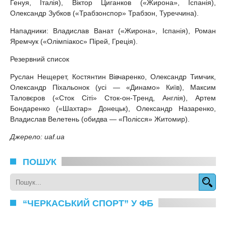
Генуя, Італія), Віктор Циганков («Жирона», Іспанія),
Олександр Зубков («Трабзонспор» Трабзон, Туреччина).
Нападники: Владислав Ванат («Жирона», Іспанія), Роман
Яремчук («Олімпіакос» Пірей, Греція).
Резервний список
Руслан Нещерет, Костянтин Вівчаренко, Олександр Тимчик,
Олександр Піхальонок (усі — «Динамо» Київ), Максим
Таловєров («Сток Сіті» Сток-он-Тренд, Англія), Артем
Бондаренко («Шахтар» Донецьк), Олександр Назаренко,
Владислав Велетень (обидва — «Полісся» Житомир).
Джерело: uaf.ua
ПОШУК
“ЧЕРКАСЬКИЙ СПОРТ” У ФБ