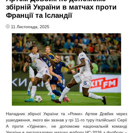
збірній України в матчах проти
Франції та Ісландії
11 Листопада, 2025
Нападник збірної України та «Роми» Артем Довбик через
ушкодження, якого він зазнав у грі 11-го туру італійської Серії
А проти «Удінезе», не допоможе національній команді
України в листопадових матчах відбору ЧС-2026 з футболу –