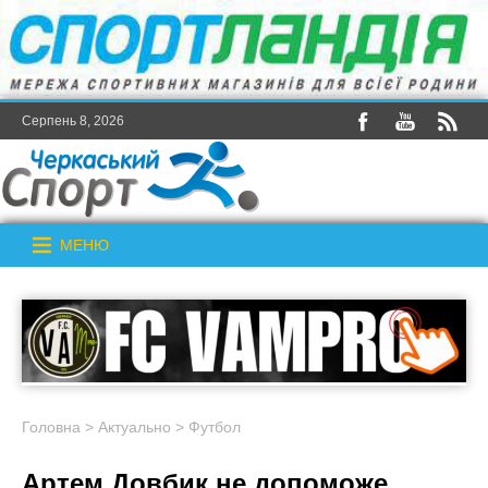
Серпень 8, 2026
МЕНЮ
Головна
>
Актуально
>
Футбол
Артем Довбик не допоможе