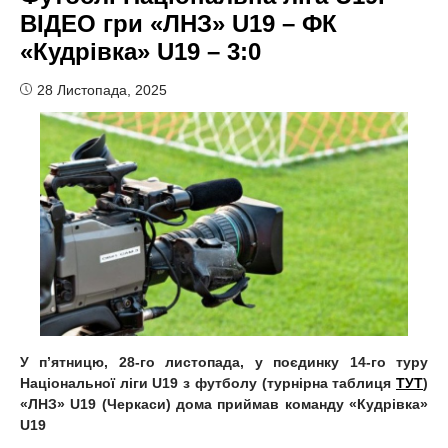
ВІДЕО гри «ЛНЗ» U19 – ФК
«Кудрівка» U19 – 3:0
28 Листопада, 2025
У
п
’
ятницю
, 2
8
-го листопада, у поєдинку 1
4
-го туру
Національної ліги U19 з футболу (турнірна таблиця
ТУТ
)
«ЛНЗ» U19 (Черкаси)
дома приймав команду
«
Кудрівка
»
U19