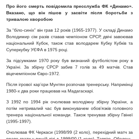
Про його смерть повідомила пресслужба ФК «Динамо».
Вказано, що він пішов у засвіти після боротьби з
тривалою хворобою
За “біло-синіх” він грав 12 років (1965-1977). У складі Динамо
Володимир сім разів ставав чемпіоном СРСР, двічі завоював
національний Кубок, також став володарем Кубку Кубків та
Суперкубку УЄФА в 1975 році.
За підсумками 1970 року був визнаний футболістом року в
Україні. За збірну СРСР забив 7 голів за 49 матчів. Став
віцечемпіоном Євро-1972.
Після ігрової кар’єри Мунтян розпочав тренерську. Наприкінці
1980-х два роки працював на Мадагаскарі.
З 1992 по 1994 рік очолював молодіжну збірну України, а
потім нетривалий час був виконувачем обов’язків головного
тренера національної команди. Також тренував збірну Гвінеї
(1995-1997).
Очолював ФК Черкаси (1998/99 (2 коло), перехідний матч за
право грати у вищій лізі + 1999/00 (1 коло), Таврію, Оболонь,