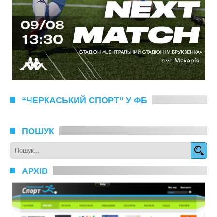
“ЧЕРКАСЬКИЙ СПОРТ” У ФБ
ПОШУК
АРХІВ