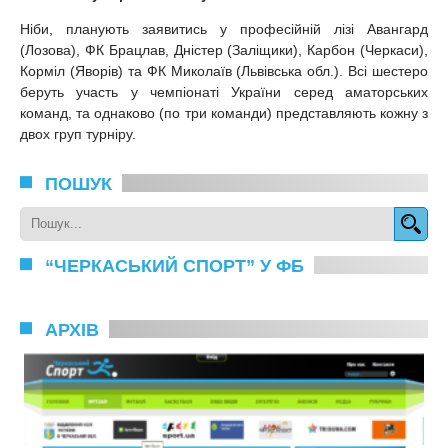
Ніби, планують заявитись у професійній лізі Авангард
(Лозова), ФК Брацлав, Дністер (Заліщики), Карбон (Черкаси),
Корміл (Яворів) та ФК Миколаїв (Львівська обл.). Всі шестеро
беруть участь у чемпіонаті України серед аматорських
команд, та однаково (по три команди) представляють кожну з
двох груп турніру.
ПОШУК
“ЧЕРКАСЬКИЙ СПОРТ” У ФБ
АРХІВ