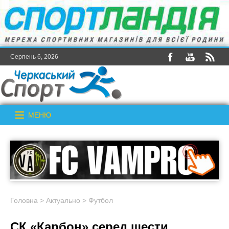
Серпень 6, 2026
МЕНЮ
Головна
>
Актуально
>
Футбол
СК «Карбон» серед шести