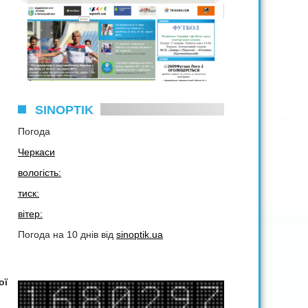
SINOPTIK
Погода
Черкаси
вологість:
тиск:
вітер:
Погода на 10 днів від
sinoptik.ua
ої