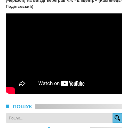
(Черкаси) на виїзді переграв ФК «Епіцентр» (Кам’янець-
Подільський)
ПОШУК