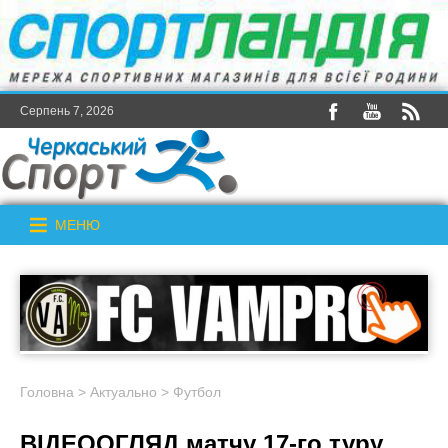
Серпень 7, 2026
МЕНЮ
Головна
>
Актуально
>
Футбол
ВІДЕООГЛЯД матчу 17-го туру