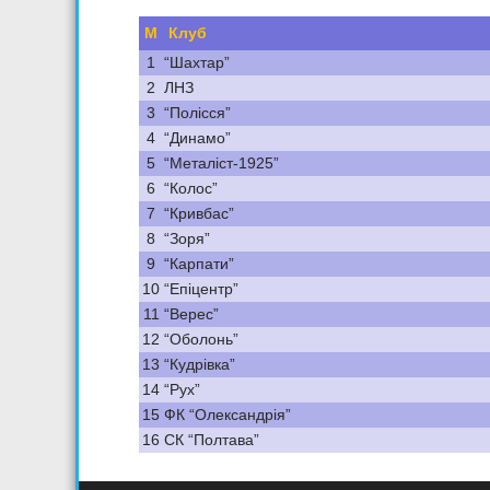
М
Клуб
1
“Шахтар”
2
ЛНЗ
3
“Полісся”
4
“Динамо”
5
“Металіст-1925”
6
“Колос”
7
“Кривбас”
8
“Зоря”
9
“Карпати”
10
“Епіцентр”
11
“Верес”
12
“Оболонь”
13
“Кудрівка”
14
“Рух”
15
ФК “Олександрія”
16
СК “Полтава”