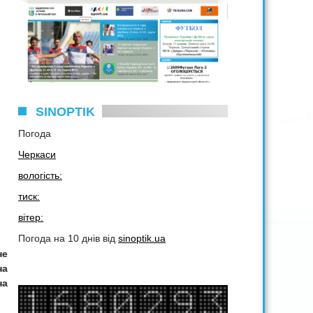
SINOPTIK
Погода
Черкаси
вологість:
тиск:
вітер:
Погода на 10 днів від
sinoptik.ua
не
на
на