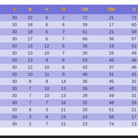
І
В
Н
П
ЗМ
ПМ
О
30
22
6
2
72
21
72
30
18
6
6
39
17
60
30
18
5
7
51
21
59
30
17
6
7
66
36
57
30
13
12
5
36
19
51
30
13
10
7
30
25
49
30
13
9
8
53
46
48
30
12
10
8
42
37
46
30
10
11
9
40
31
41
30
8
8
14
36
45
32
30
7
10
13
26
40
31
30
7
10
13
28
49
31
30
7
7
16
32
48
28
30
6
3
21
20
51
21
30
3
8
19
24
58
17
30
2
7
21
23
74
13