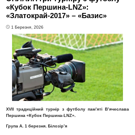
«Кубок Першина-LNZ»:
«Златокрай-2017» – «Базис»
1 Березня, 2026
XVІI традиційний турнір з футболу пам’яті В’ячеслава
Першина «Кубок Першина-LNZ».
Група А. 1 березня. Білозір
’
я