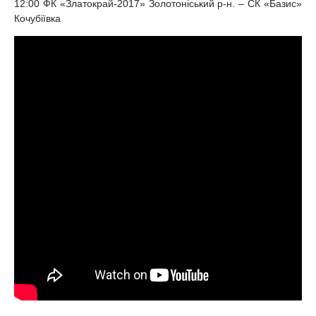
12:00 ФК «Златокрай-2017» Золотоніський р-н. – СК «Базис»
Кочубіївка