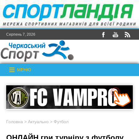
Серпень 7, 2026
МЕНЮ
Головна
>
Актуально
>
Футбол
ОНЛАЙН гри турніру з футболу