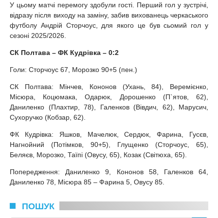
У цьому матчі перемогу здобули гості. Перший гол у зустрічі,
відразу після виходу на заміну, забив вихованець черкаського
футболу Андрій Сторчоус, для якого це був сьомий гол у
сезоні 2025/2026.
СК Полтава – ФК Кудрівка – 0:2
Голи: Сторчоус 67, Морозко 90+5 (пен.)
СК Полтава: Мінчев, Кононов (Ухань, 84), Веремієнко,
Місюра, Коцюмака, Одарюк, Дорошенко (П`ятов, 62),
Даниленко (Плахтир, 78), Галенков (Вівдич, 62), Марусич,
Сухоручко (Кобзар, 62).
ФК Кудрівка: Яшков, Мачелюк, Сердюк, Фарина, Гусєв,
Нагнойний (Потімков, 90+5), Глущенко (Сторчоус, 65),
Беляєв, Морозко, Таїпі (Овусу, 65), Козак (Світюха, 65).
Попередження: Даниленко 9, Кононов 58, Галенков 64,
Даниленко 78, Місюра 85 – Фарина 5, Овусу 85.
ПОШУК