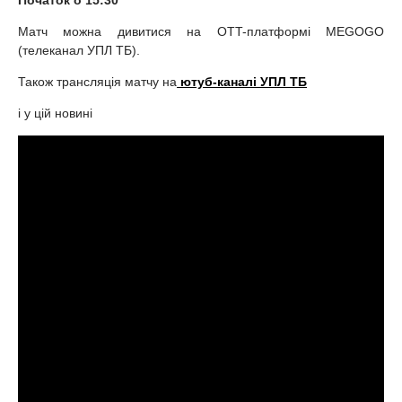
Початок о 15:30
Матч можна дивитися на OTT-платформі MEGOGO
(телеканал УПЛ ТБ).
Також трансляція матчу на
ютуб-каналі УПЛ ТБ
і у цій новині