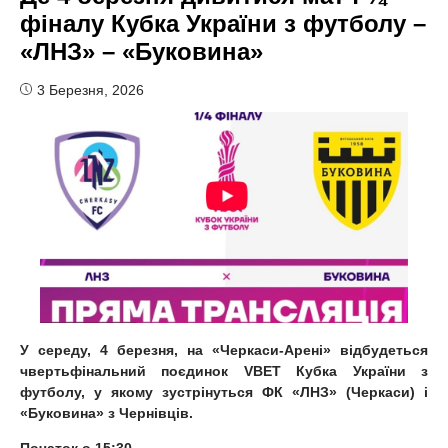
фіналу Кубка України з футболу –
«ЛНЗ» – «Буковина»
3 Березня, 2026
У середу, 4 березня, на «Черкаси-Арені» відбудеться
чвертьфінальний поєдинок VBET Кубк
а України
з
футболу, у якому зустрінуться ФК «ЛНЗ
» (Черкаси)
і
«Буковина
» з Чернівці
в.