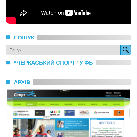
ПОШУК
“ЧЕРКАСЬКИЙ СПОРТ” У ФБ
АРХІВ