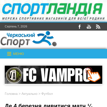
Серпень 7, 2026
МЕНЮ
Головна
>
Актуально
>
Футбол
Де 4 березня дивитися матч ¼