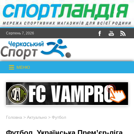
Серпень 7, 2026
МЕНЮ
Головна
>
Актуально
>
Футбол
Футбол. Українська Прем’єр-ліга.