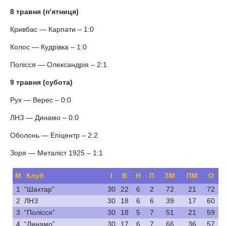
8 травня (п’ятниця)
Кривбас — Карпати – 1:0
Колос — Кудрівка – 1:0
Полісся — Олександрія – 2:1
9 травня (субота)
Рух — Верес – 0:0
ЛНЗ — Динамо – 0:0
Оболонь — Епіцентр – 2:2
Зоря — Металіст 1925 – 1:1
М
Клуб
І
В
Н
П
ЗМ
ПМ
О
1
“Шахтар”
30
22
6
2
72
21
72
2
ЛНЗ
30
18
6
6
39
17
60
3
“Полісся”
30
18
5
7
51
21
59
4
“Динамо”
30
17
6
7
66
36
57