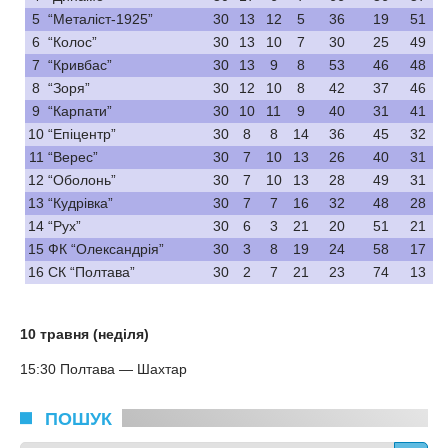
5
“Металіст-1925”
30
13
12
5
36
19
51
6
“Колос”
30
13
10
7
30
25
49
7
“Кривбас”
30
13
9
8
53
46
48
8
“Зоря”
30
12
10
8
42
37
46
9
“Карпати”
30
10
11
9
40
31
41
10
“Епіцентр”
30
8
8
14
36
45
32
11
“Верес”
30
7
10
13
26
40
31
12
“Оболонь”
30
7
10
13
28
49
31
13
“Кудрівка”
30
7
7
16
32
48
28
14
“Рух”
30
6
3
21
20
51
21
15
ФК “Олександрія”
30
3
8
19
24
58
17
16
СК “Полтава”
30
2
7
21
23
74
13
10 травня (неділя)
15:30 Полтава — Шахтар
ПОШУК