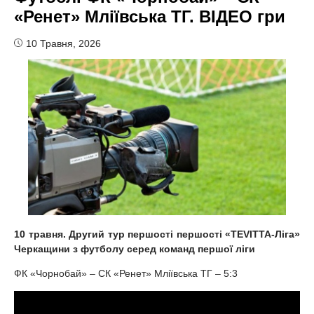
«Ренет» Мліївська ТГ. ВІДЕО гри
10 Травня, 2026
10 травня. Другий тур першості першості «TEVITTA-Ліга»
Черкащини з футболу серед команд першої ліги
ФК «Чорнобай» – СК «Ренет» Мліївська ТГ – 5:3