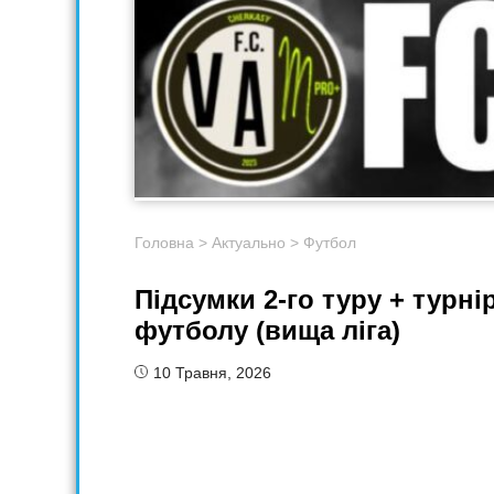
Головна
>
Актуально
>
Футбол
Підсумки 2-го туру + турн
футболу (вища ліга)
10 Травня, 2026