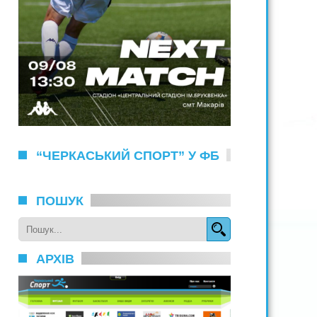
“ЧЕРКАСЬКИЙ СПОРТ” У ФБ
ПОШУК
АРХІВ