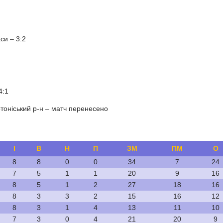
си – 3:2
4:1
оніський р-н – матч перенесено
І
В
Н
П
ЗМ
ПМ
О
8
8
0
0
34
7
24
7
5
1
1
20
9
16
8
5
1
2
27
18
16
8
3
3
2
15
16
12
8
3
1
4
13
11
10
7
3
0
4
21
20
9