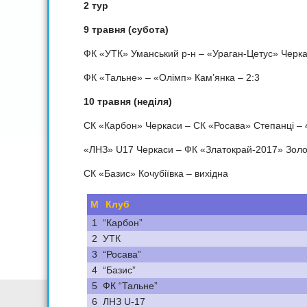
2 тур
9 травня (субота)
ФК «УТК» Уманський р-н – «Ураган-Цетус» Черка
ФК «Тальне» – «Олімп» Кам’янка – 2:3
10 травня (неділя)
СК «Карбон» Черкаси – СК «Росава» Степанці – 
«ЛНЗ» U17 Черкаси – ФК «Златокрай-2017» Золот
СК «Базис» Кочубіївка – вихідна
М
Клуб
1
“Карбон”
2
УТК
3
“Росава”
4
“Базис”
5
ФК “Тальне”
6
ЛНЗ U-17