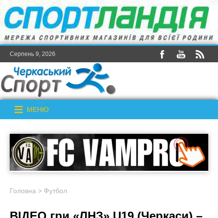
Серпень 9, 2026
МЕНЮ
Головна
>
Футбол
ВІДЕО гри «ЛНЗ» U19 (Черкаси) –