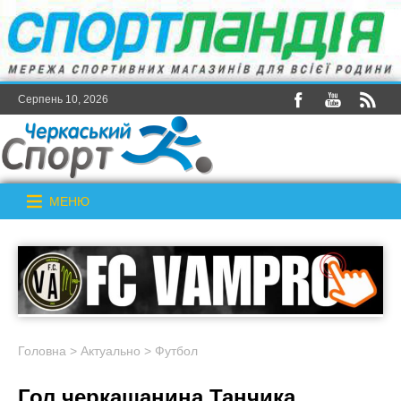
Серпень 10, 2026
МЕНЮ
Головна
>
Актуально
>
Футбол
Гол черкащанина Танчика