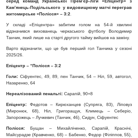
серед команд Української Прем
’
єр-ліги «Епіцентр» з
Кам
’
янець-Подільського у видовищному матчі переграв
житомирське «Полісся» – 3:2
.
У складі «Епіцентра» забитим голом на 54-й хвилині
відзначився вихованець черкаського футболу Володимир
Танчик, який лише на старті другого тайму вийшов на заміну.
Варто відзначити, що це був перший гол Танчика у сезоні
2025/26.
Епіцентр – “Полісся
– 3:2
Голи:
Сіфуентес, 49, 89, пен Танчик, 54 – Ніл, 59, автогол,
Назаренко, 64
Нереалізований пенальті:
Сарапій, 90+8
Епіцентр:
Федотов – Кирюханцев (Супряга, 83), Ліповуз
(Миронюк, 68), Ніл, Григоращук, Климець – Себеріо,
Запорожець – Лучкевич (Танчик, 46), Сидун, Сіфуентес
Полісся:
Бущан – Михайліченко, Сарапій, Краснічі,
Майсурадзе (Кравченко, 68) – Бабенко, Федор (Філіппов, 55),