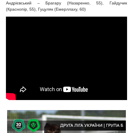
Андрієвський – Брагару (Назаренко, 55), Гайдучик
(Краснопір, 55), Гуцуляк (Емерллаху, 60)