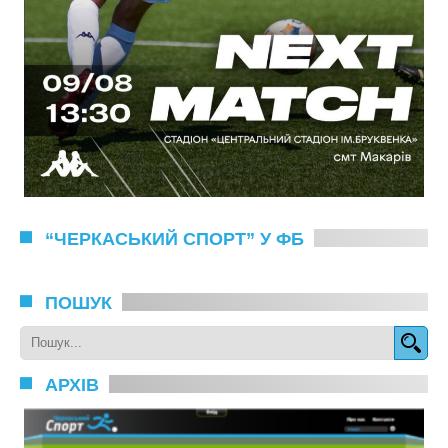
“ЧЕРКАСЬКИЙ СПОРТ” У ФБ
ПОШУК
АРХІВ