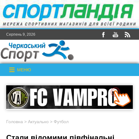
Серпень 9, 2026
МЕНЮ
Головна
>
Актуально
>
Футбол
Стали відомими півфінальні