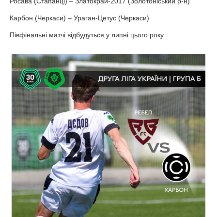
Росава (Стапанці) – Златокрай-2017 (Золотоніський р-н)
Карбон (Черкаси) – Ураган-Цетус (Черкаси)
Півфінальні матчі відбудуться у липні цього року.