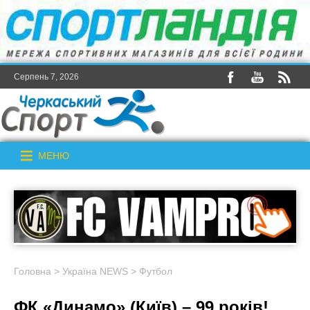
Серпень 7, 2026
МЕНЮ
Головна
>
Україна NEWS
>
Футбол
ФК «Динамо» (Київ) – 99 років!