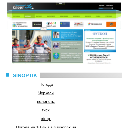
SINOPTIK
Погода
Черкаси
вологість:
тиск:
вітер:
Погода на 10 днів від
sinoptik.ua