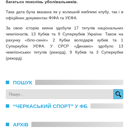
багатьох поколінь уболівальників.
Така дата була вказана як у колишній емблемі клубу, так і в
офіційних документах ФІФА та УЄФА.
За свою історію кияни здобули 17 титулів національних
чемпіонатів, 13 Кубків та 9 Суперкубків України. Також на
рахунку «біло-синіх» 2 Кубки володарів кубків та 1
Суперкубок УЄФА. У СРСР «Динамо» здобуло 13
чемпіонських титулів (рекорд), 9 Кубків та 3 Суперкубки
(рекорд).
ПОШУК
“ЧЕРКАСЬКИЙ СПОРТ” У ФБ
АРХІВ