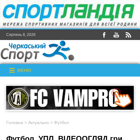
Серпень 8, 2026
МЕНЮ
Головна
>
Актуально
>
Футбол
Футбол. УПЛ. ВІДЕООГЛЯД гри