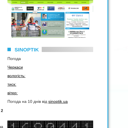
SINOPTIK
Погода
Черкаси
вологість:
тиск:
вітер:
Погода на 10 днів від
sinoptik.ua
№2
за