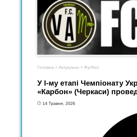
Головна
>
Актуально
>
Футбол
У I-му етапі Чемпіонату Ук
«Карбон» (Черкаси) провед
14 Травня, 2026