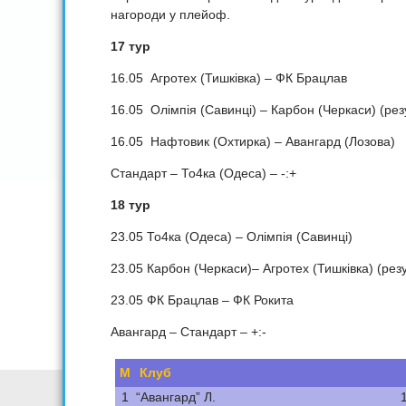
нагороди у плейоф.
17 тур
16.05 Агротех (Тишківка) – ФК Брацлав
16.05 Олімпія (Савинці) – Карбон (Черкаси) (резу
16.05 Нафтовик (Охтирка) – Авангард (Лозова)
Стандарт – То4ка (Одеса) – -:+
18 тур
23.05 То4ка (Одеса) – Олімпія (Савинці)
23.05 Карбон (Черкаси)– Агротех (Тишківка) (резу
23.05 ФК Брацлав – ФК Рокита
Авангард – Стандарт – +:-
М
Клуб
1
“Авангард” Л.