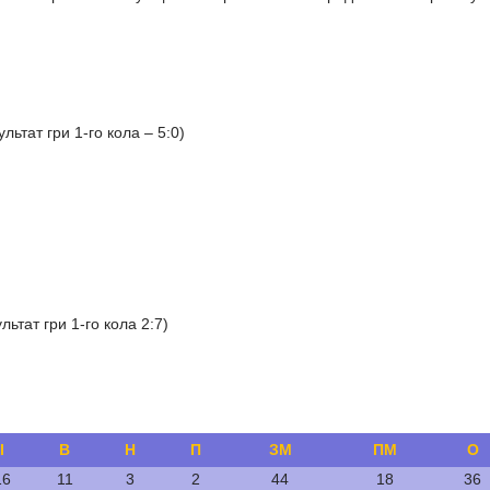
льтат гри 1-го кола – 5:0)
льтат гри 1-го кола 2:7)
І
В
Н
П
ЗМ
ПМ
О
16
11
3
2
44
18
36