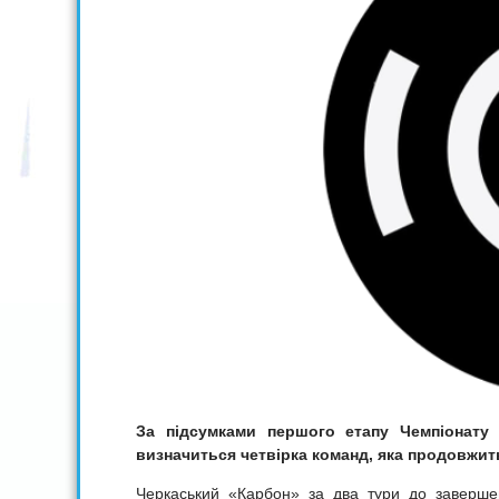
За підсумками першого етапу Чемпіонату
визначиться четвірка команд, яка продовжит
Черкаський «Карбон» за два тури до заверш