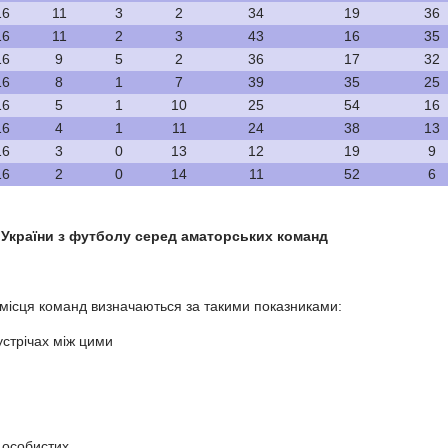
16
11
3
2
34
19
36
16
11
2
3
43
16
35
16
9
5
2
36
17
32
16
8
1
7
39
35
25
16
5
1
10
25
54
16
16
4
1
11
24
38
13
16
3
0
13
12
19
9
16
2
0
14
11
52
6
 України з футболу серед аматорських команд
д, місця команд визначаються за такими показниками:
устрічах між цими
в особистих