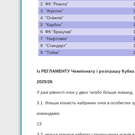
2
ФК “Рокита”
3
“Агротех”
4
“Олімпія”
5
“Карбон”
6
ФК “Брацлав”
7
“Нафтовик”
8
“Стандарт”
9
“То4ка”
Із РЕГЛАМЕНТУ Чемпіонату і розіграшу Кубка
2025/26
У разі рівності очок у двох та/або більше коман
3.1. більша кількість набраних очок в особистих з
командами;
13
3.2. краща різниця забитих і пропущених м’ячів 