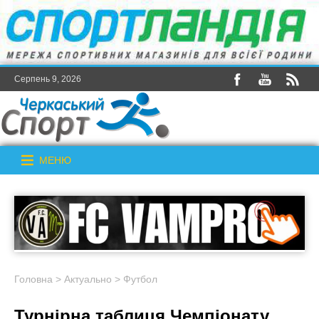
Серпень 9, 2026
МЕНЮ
Головна
>
Актуально
>
Футбол
Турнірна таблиця Чемпіонату