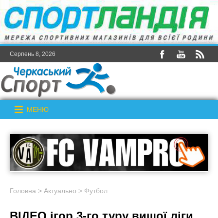
Серпень 8, 2026
МЕНЮ
Головна
>
Актуально
>
Футбол
ВІДЕО ігор 3-го туру вищої ліги