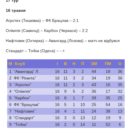
17 тур
16 травня
Агротех (Тишківка) – ФК Брацлав – 2:1
Олімпія (Савинці) – Карбон (Черкаси) – 2:2
Нафтовик (Охтирка) – Авангард (Лозова) – матч не відбувся
Стандарт – То4ка (Одеса) – -:+
М
Клуб
І
В
Н
П
ЗМ
ПМ
О
1
“Авангард” Л.
16
11
3
2
44
18
36
2
ФК “Рокита”
16
11
3
2
34
19
36
3
“Агротех”
16
11
2
3
43
16
35
4
“Олімпія”
16
9
5
2
36
17
32
5
“Карбон”
16
8
1
7
39
35
25
6
ФК “Брацлав”
16
5
1
10
25
54
16
7
“Нафтовик”
16
4
1
11
24
38
13
8
“Стандарт”
16
3
0
13
12
19
9
9
“То4ка”
16
2
0
14
11
52
6