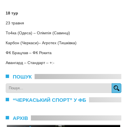
18 тур
23 травня
То4ка (Одеса) – Олімпія (Савинці)
Карбон (Черкаси)– Агротех (Тишківка)
ФК Брацлав – ФК Рокита
Авангард – Стандарт – +:-
ПОШУК
“ЧЕРКАСЬКИЙ СПОРТ” У ФБ
АРХІВ