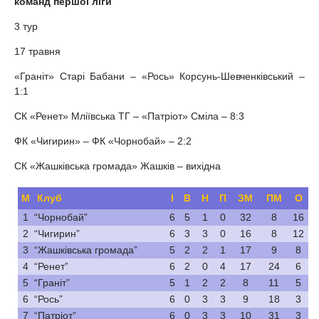
команд першої ліги
3 тур
17 травня
«Граніт» Старі Бабани – «Рось» Корсунь-Шевченківський –
1:1
СК «Ренет» Мліївська ТГ – «Патріот» Сміла – 8:3
ФК «Чигирин» – ФК «Чорнобай» – 2:2
СК «Жашківська громада» Жашків – вихідна
М
Клуб
І
В
Н
П
ЗМ
ПМ
О
1
“Чорнобай”
6
5
1
0
32
8
16
2
“Чигирин”
6
3
3
0
16
8
12
3
“Жашківська громада”
5
2
2
1
17
9
8
4
“Ренет”
6
2
0
4
17
24
6
5
“Граніт”
5
1
2
2
8
11
5
6
“Рось”
6
0
3
3
9
18
3
7
“Патріот”
6
0
3
3
10
31
3