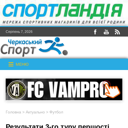
Серпень 7, 2026
МЕНЮ
Головна
>
Актуально
>
Футбол
Результати 3-го туру першості