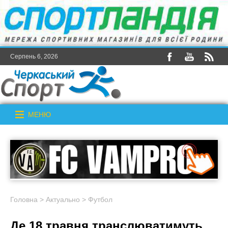
Серпень 6, 2026
МЕНЮ
Головна
>
Актуально
>
Футбол
Де 18 травня транслюватимуть