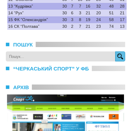
13
“Кудрівка”
30
7
7
16
32
48
28
14
“Рух”
30
6
3
21
20
51
21
15
ФК “Олександрія”
30
3
8
19
24
58
17
16
СК “Полтава”
30
2
7
21
23
74
13
ПОШУК
“ЧЕРКАСЬКИЙ СПОРТ” У ФБ
АРХІВ