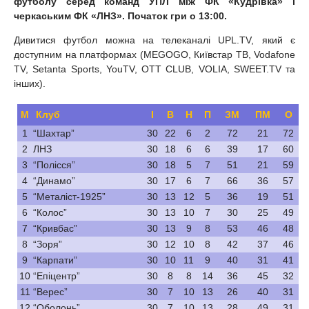
футболу серед команд УПЛ між ФК «Кудрівка» і
черкаським ФК «ЛНЗ». Початок гри о 13:00.
Дивитися футбол можна на телеканалі UPL.TV, який є
доступним на платформах (MEGOGO, Київстар ТВ, Vodafone
TV, Setanta Sports, YouTV, OTT CLUB, VOLIA, SWEET.TV та
інших).
М
Клуб
І
В
Н
П
ЗМ
ПМ
О
1
“Шахтар”
30
22
6
2
72
21
72
2
ЛНЗ
30
18
6
6
39
17
60
3
“Полісся”
30
18
5
7
51
21
59
4
“Динамо”
30
17
6
7
66
36
57
5
“Металіст-1925”
30
13
12
5
36
19
51
6
“Колос”
30
13
10
7
30
25
49
7
“Кривбас”
30
13
9
8
53
46
48
8
“Зоря”
30
12
10
8
42
37
46
9
“Карпати”
30
10
11
9
40
31
41
10
“Епіцентр”
30
8
8
14
36
45
32
11
“Верес”
30
7
10
13
26
40
31
12
“Оболонь”
30
7
10
13
28
49
31