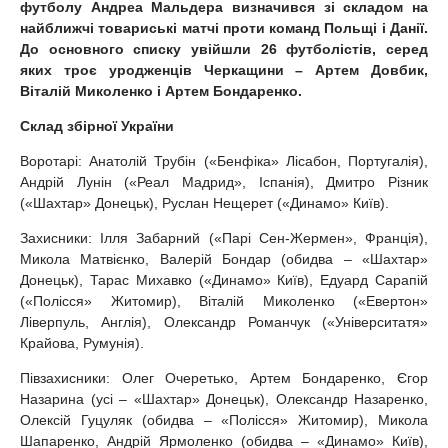
футболу Андреа Мальдера визначився зі складом на
найближчі товариські матчі проти команд Польщі і Данії.
До основного списку увійшли 26 футболістів, серед
яких троє уродженців Черкащини – Артем Довбик,
Віталій Миколенко і Артем Бондаренко.
Склад збірної України
Воротарі: Анатолій Трубін («Бенфіка» Лісабон, Португалія),
Андрій Лунін («Реал Мадрид», Іспанія), Дмитро Різник
(«Шахтар» Донецьк), Руслан Нещерет («Динамо» Київ).
Захисники: Ілля Забарний («Парі Сен-Жермен», Франція),
Микола Матвієнко, Валерій Бондар (обидва – «Шахтар»
Донецьк), Тарас Михавко («Динамо» Київ), Едуард Сарапій
(«Полісся» Житомир), Віталій Миколенко («Евертон»
Ліверпуль, Англія), Олександр Романчук («Університатя»
Крайова, Румунія).
Півзахисники: Олег Очеретько, Артем Бондаренко, Єгор
Назарина (усі – «Шахтар» Донецьк), Олександр Назаренко,
Олексій Гуцуляк (обидва – «Полісся» Житомир), Микола
Шапаренко, Андрій Ярмоленко (обидва – «Динамо» Київ),