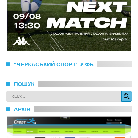
“ЧЕРКАСЬКИЙ СПОРТ” У ФБ
ПОШУК
АРХІВ