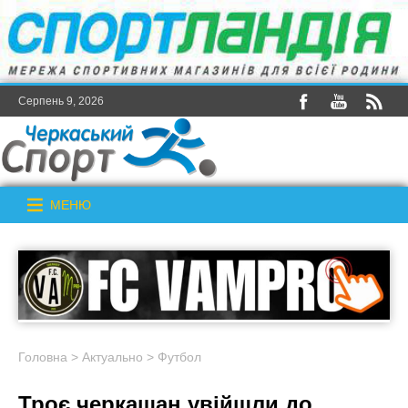
Серпень 9, 2026
МЕНЮ
Головна
>
Актуально
>
Футбол
Троє черкащан увійшли до