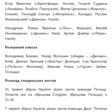
Єгор Ярмолюк («Брентфорд», Англія), Георгій Судаков
(«Бенфіка» Лісабон, Португалія), Віктор Циганков («Жирона»,
Іспанія), Геннадій Синчук («Монреаль», Канада), Руслан
Маліновський («Дженоа», Італія).
Нападники: Роман Яремчук («Ліон», Франція), Матвій
Пономаренко («Динамо» Київ), Артем Довбик («Рома»,
Італія).
Резервний список
Володимир Бражко, Назар Волошин (обидва – «Динамо»
Київ), Дмитро Криськів («Шахтар» Донецьк), Ігор Краснопір
(«Полісся» Житомир), Максим Хлань («Гурнік» Забже,
Польща)
Розклад товариських матчів
31 травня збірна України зіграє проти команди Польщі.
Початок гри на «Вроцлав Стедіум» (Вроцлав, Польща) о
21:45.
7 червня збірна України зіграє проти команди Данії. Початок