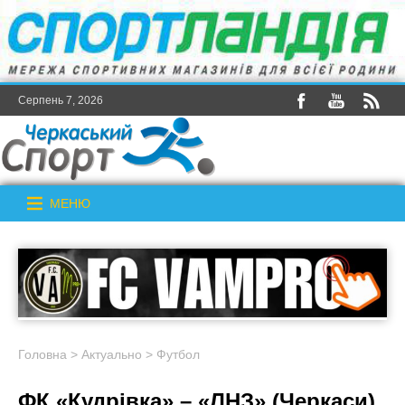
Серпень 7, 2026
МЕНЮ
Головна
>
Актуально
>
Футбол
ФК «Кудрівка» – «ЛНЗ» (Черкаси)