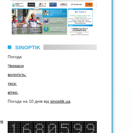
SINOPTIK
Погода
Черкаси
вологість:
тиск:
вітер:
Погода на 10 днів від
sinoptik.ua
20