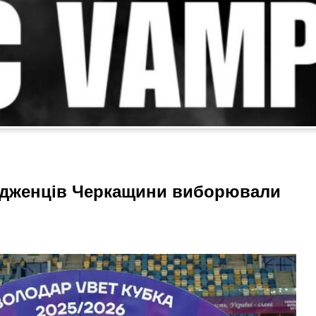
родженців Черкащини виборювали