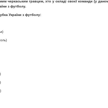
мим черкаським гравцем, хто у складі своєї команди (у дано
аїни з футболу.
убка України з футболу:
)
к)
поль)
)
)
)