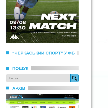
“ЧЕРКАСЬКИЙ СПОРТ” У ФБ
ПОШУК
АРХІВ