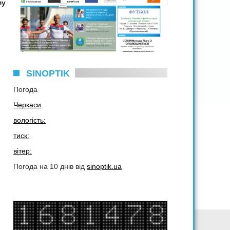
му
SINOPTIK
Погода
Черкаси
вологість:
тиск:
вітер:
Погода на 10 днів від
sinoptik.ua