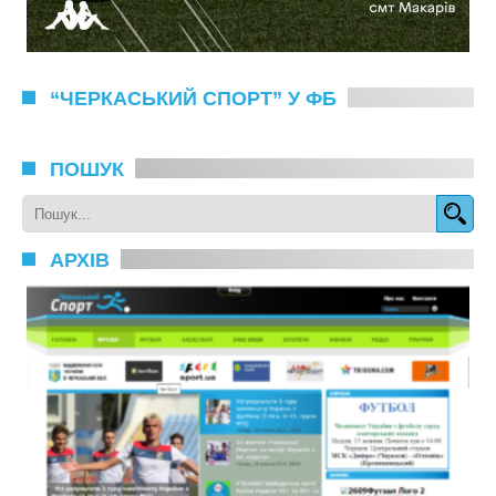
“ЧЕРКАСЬКИЙ СПОРТ” У ФБ
ПОШУК
АРХІВ