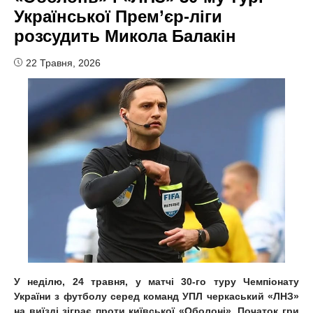
Української Прем’єр-ліги
розсудить Микола Балакін
22 Травня, 2026
У неділю, 24 травня, у матчі 30-го туру Чемпіонату
України з футболу серед команд УПЛ черкаський «ЛНЗ»
на виїзді зіграє проти київської «Оболоні». Початок гри