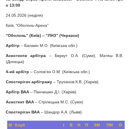
о 13:00
24.05.2026 (неділя)
Київ, “Оболонь-Арена”
“Оболонь” (Київ) – “ЛНЗ” (Черкаси)
Арбітр
– Балакін М.О. (Київська обл.)
Асистенти арбітра
– Беркут О.А. (Суми), Матяш В.В.
(Донецьк)
4-ий арбітр
– Солов’ян О.М. (Київська обл.)
Спостерігач арбітражу
– Труханов К.В. (Харків)
Арбітр ВАА
– Панчишин Д.І. (Харків)
Асистент ВАА
– Стрілецька М.С. (Суми)
Спостерігач ВАА
– Шандор А.А. (Львів)
М
Клуб
І
В
Н
П
ЗМ
ПМ
О