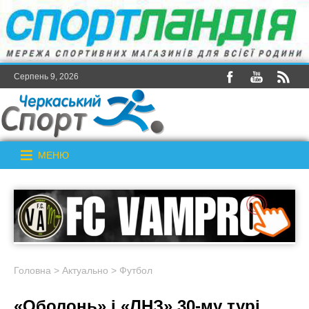
Серпень 9, 2026
МЕНЮ
Головна
>
Актуально
>
Футбол
«Оболонь» і «ЛНЗ» 30-му турі