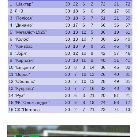
1
“Шахтар”
30
22
6
2
72
21
72
2
ЛНЗ
30
18
6
6
39
17
60
3
“Полісся”
30
18
5
7
51
21
59
4
“Динамо”
30
17
6
7
66
36
57
5
“Металіст-1925”
30
13
12
5
36
19
51
6
“Колос”
30
13
10
7
30
25
49
7
“Кривбас”
30
13
9
8
53
46
48
8
“Зоря”
30
12
10
8
42
37
46
9
“Карпати”
30
10
11
9
40
31
41
10
“Епіцентр”
30
8
8
14
36
45
32
11
“Верес”
30
7
10
13
26
40
31
12
“Оболонь”
30
7
10
13
28
49
31
13
“Кудрівка”
30
7
7
16
32
48
28
14
“Рух”
30
6
3
21
20
51
21
15
ФК “Олександрія”
30
3
8
19
24
58
17
16
СК “Полтава”
30
2
7
21
23
74
13