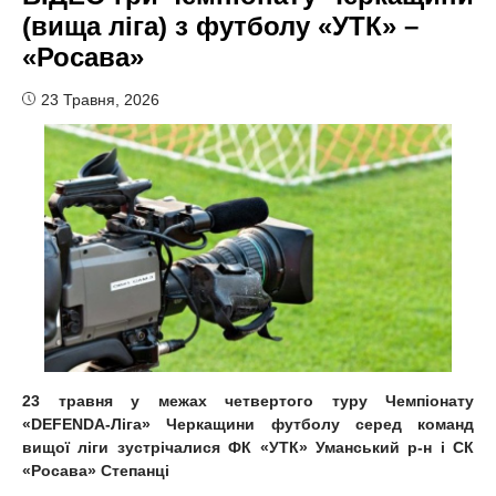
(вища ліга) з футболу «УТК» –
«Росава»
23 Травня, 2026
23 травня у межах четвертого туру Чемпіонату
«DEFENDA-Ліга» Черкащини футболу серед команд
вищої ліги зустрічалися ФК «УТК» Уманський р-н і СК
«Росава» Степанці