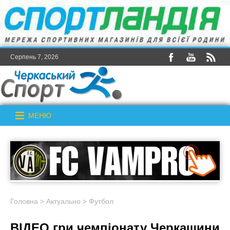
Серпень 7, 2026
МЕНЮ
Головна
>
Актуально
>
Футбол
ВІДЕО гри чемпіонату Черкащини